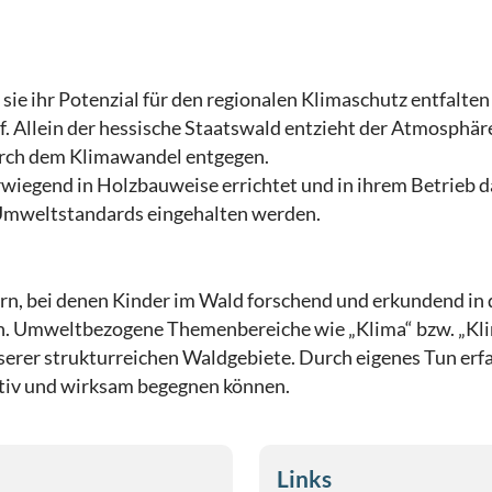
 sie ihr Potenzial für den regionalen Klimaschutz entfalte
 Allein der hessische Staatswald entzieht der Atmosphäre 
rch dem Klimawandel entgegen.
wiegend in Holzbauweise errichtet und in ihrem Betrieb d
n Umweltstandards eingehalten werden.
rn, bei denen Kinder im Wald forschend und erkundend in 
n. Umweltbezogene Themenbereiche wie „Klima“ bzw. „K
serer strukturreichen Waldgebiete. Durch eigenes Tun erfa
tiv und wirksam begegnen können.
Links