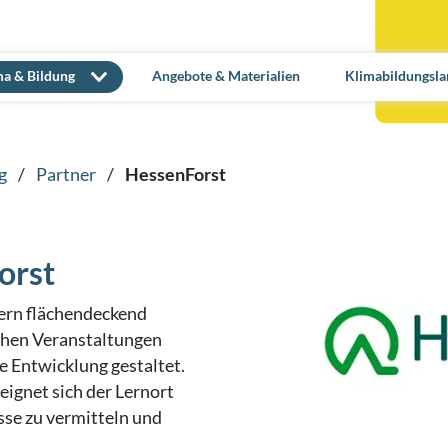
ma & Bildung
Angebote & Materialien
Klimabildungsla
g
/
Partner
/
HessenForst
orst
tern flächendeckend
hen Veranstaltungen
e Entwicklung gestaltet.
eignet sich der Lernort
sse zu vermitteln und